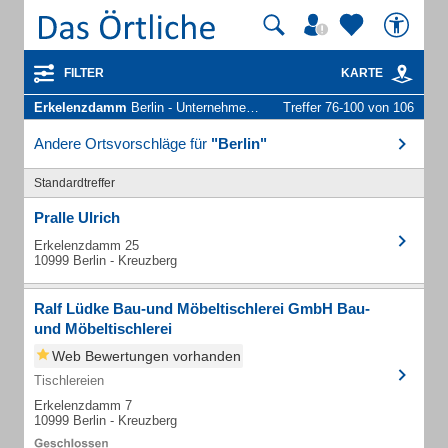
FILTER
KARTE
Erkelenzdamm
Berlin - Unternehmen und Personen
Treffer 76-100 von 106
Andere Ortsvorschläge für
"Berlin"
Standardtreffer
Pralle Ulrich
Erkelenzdamm 25
10999 Berlin - Kreuzberg
Ralf Lüdke Bau-und Möbeltischlerei GmbH Bau-
und Möbeltischlerei
Web Bewertungen vorhanden
Tischlereien
Erkelenzdamm 7
10999 Berlin - Kreuzberg