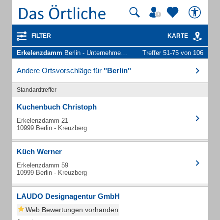
FILTER
KARTE
Erkelenzdamm
Berlin - Unternehmen und Personen
Treffer 51-75 von 106
Andere Ortsvorschläge für
"Berlin"
Standardtreffer
Kuchenbuch Christoph
Erkelenzdamm 21
10999 Berlin - Kreuzberg
Küch Werner
Erkelenzdamm 59
10999 Berlin - Kreuzberg
LAUDO Designagentur GmbH
Web Bewertungen vorhanden