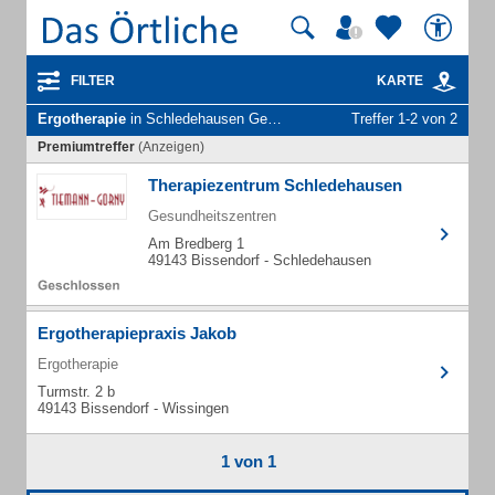
FILTER
KARTE
Ergotherapie
in Schledehausen Gem. Bissendorf
Treffer 1-2 von 2
Premiumtreffer
(Anzeigen)
Therapiezentrum Schledehausen
Gesundheitszentren
Am Bredberg 1
49143 Bissendorf - Schledehausen
Ergotherapiepraxis Jakob
Ergotherapie
Turmstr. 2 b
49143 Bissendorf - Wissingen
1 von 1