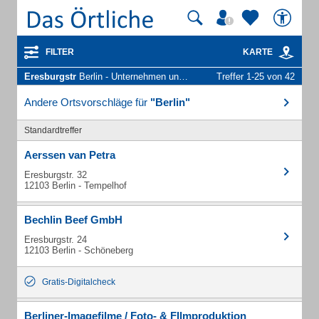
FILTER
KARTE
Eresburgstr
Berlin - Unternehmen und Personen
Treffer 1-25 von 42
Andere Ortsvorschläge für
"Berlin"
Standardtreffer
Aerssen van Petra
Eresburgstr. 32
12103 Berlin - Tempelhof
Bechlin Beef GmbH
Eresburgstr. 24
12103 Berlin - Schöneberg
Gratis-Digitalcheck
Berliner-Imagefilme / Foto- & FIlmproduktion