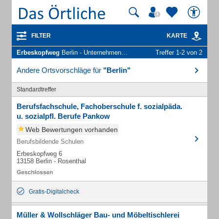
FILTER
KARTE
Erbeskopfweg
Berlin - Unternehmen und Personen
Treffer 1-2 von 2
Andere Ortsvorschläge für
"Berlin"
Standardtreffer
Berufsfachschule, Fachoberschule f. sozialpäda.
u. sozialpfl. Berufe Pankow
Web Bewertungen vorhanden
Berufsbildende Schulen
Erbeskopfweg 6
13158 Berlin - Rosenthal
Gratis-Digitalcheck
Müller & Wollschläger Bau- und Möbeltischlerei