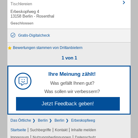
Tischlereien
Erbeskopfweg 4
13158 Berlin - Rosenthal
Gratis-Digitalcheck
Bewertungen stammen von Drittanbietern
1 von 1
Ihre Meinung zählt!
Was gefällt Ihnen gut?
Was sollen wir verbessern?
Jetzt Feedback geben!
Das Örtliche
Berlin
Berlin
Erbeskopfweg
|
|
|
Startseite
Suchbegriffe
Kontakt
Inhalte melden
|
|
Impressum
Nutzungsbedingungen
Datenschutz