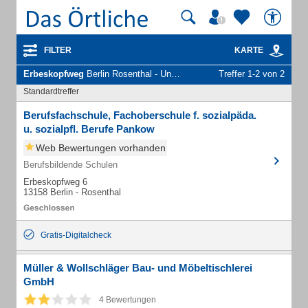
FILTER
KARTE
Erbeskopfweg
Berlin Rosenthal - Unternehmen und Personen
Treffer 1-2 von 2
Standardtreffer
Berufsfachschule, Fachoberschule f. sozialpäda.
u. sozialpfl. Berufe Pankow
Web Bewertungen vorhanden
Berufsbildende Schulen
Erbeskopfweg 6
13158 Berlin - Rosenthal
Gratis-Digitalcheck
Müller & Wollschläger Bau- und Möbeltischlerei
GmbH
4 Bewertungen