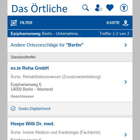
FILTER
KARTE
Epiphanienweg
Berlin - Unternehmen und Personen
Treffer 1-2 von 2
Andere Ortsvorschläge für
"Berlin"
Standardtreffer
es.te Reha GmbH
Ärzte: Rehabilitationswesen (Zusatzweiterbildung)
Epiphanienweg 6
14059 Berlin - Westend
Gratis-Digitalcheck
Heepe Willi Dr. med.
Ärzte: Innere Medizin und Kardiologie (Fachärzte)