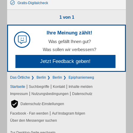
Gratis-Digitalcheck
1 von 1
Ihre Meinung zählt!
Was gefällt Ihnen gut?
Was sollen wir verbessern?
Jetzt Feedback geben!
Das Örtliche
Berlin
Berlin
Epiphanienweg
|
|
|
Startseite
Suchbegriffe
Kontakt
Inhalte melden
|
|
Impressum
Nutzungsbedingungen
Datenschutz
Datenschutz-Einstellungen
|
Facebook - Fan werden
Auf Instagram folgen
Über den Messenger suchen
Zur Desktop-Seite wechseln