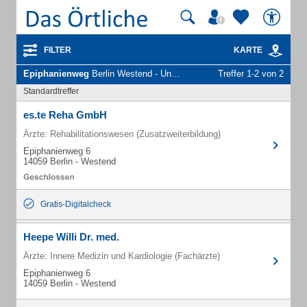
FILTER
KARTE
Epiphanienweg
Berlin Westend - Unternehmen und Personen
Treffer 1-2 von 2
Standardtreffer
es.te Reha GmbH
Ärzte: Rehabilitationswesen (Zusatzweiterbildung)
Epiphanienweg 6
14059 Berlin - Westend
Gratis-Digitalcheck
Heepe Willi Dr. med.
Ärzte: Innere Medizin und Kardiologie (Fachärzte)
Epiphanienweg 6
14059 Berlin - Westend