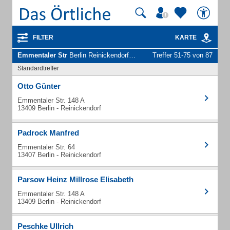
FILTER
KARTE
Emmentaler Str
Berlin Reinickendorf - Unternehmen und Personen
Treffer 51-75 von 87
Standardtreffer
Otto Günter
Emmentaler Str. 148 A
13409 Berlin - Reinickendorf
Padrock Manfred
Emmentaler Str. 64
13407 Berlin - Reinickendorf
Parsow Heinz Millrose Elisabeth
Emmentaler Str. 148 A
13409 Berlin - Reinickendorf
Peschke Ullrich