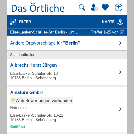
FILTER
KARTE
Else-Lasker-Schüler-Str
Berlin - Unternehmen und Personen
Treffer 1-25 von 37
Andere Ortsvorschläge für
"Berlin"
Standardtreffer
Albrecht Horst Jürgen
Else-Lasker-Schüler-Str. 18
10783 Berlin - Schöneberg
Alnatura GmbH
Web Bewertungen vorhanden
Naturkost
Else-Lasker-Schüler-Str. 18-22
10783 Berlin - Schöneberg