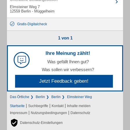
Elmsteiner Weg 7
12559 Berlin - Müggelheim
Gratis-Digitalcheck
1 von 1
Ihre Meinung zählt!
Was gefällt Ihnen gut?
Was sollen wir verbessern?
Jetzt Feedback geben!
Das Örtliche
Berlin
Berlin
Elmsteiner Weg
|
|
|
Startseite
Suchbegriffe
Kontakt
Inhalte melden
|
|
Impressum
Nutzungsbedingungen
Datenschutz
Datenschutz-Einstellungen