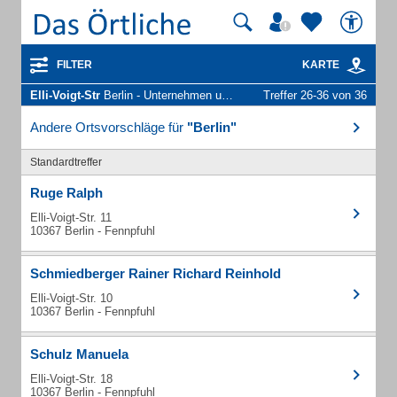
FILTER
KARTE
Elli-Voigt-Str
Berlin - Unternehmen und Personen
Treffer 26-36 von 36
Andere Ortsvorschläge für
"Berlin"
Standardtreffer
Ruge Ralph
Elli-Voigt-Str. 11
10367 Berlin - Fennpfuhl
Schmiedberger Rainer Richard Reinhold
Elli-Voigt-Str. 10
10367 Berlin - Fennpfuhl
Schulz Manuela
Elli-Voigt-Str. 18
10367 Berlin - Fennpfuhl