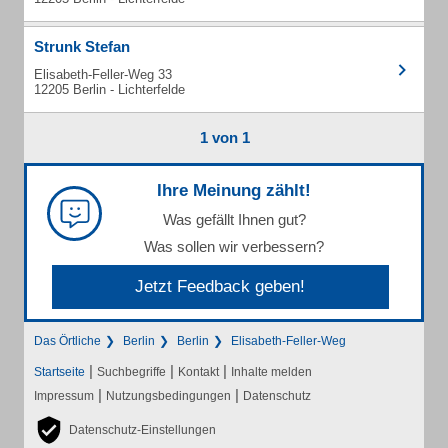
Strunk Stefan
Elisabeth-Feller-Weg 33
12205 Berlin - Lichterfelde
1 von 1
Ihre Meinung zählt!
Was gefällt Ihnen gut?
Was sollen wir verbessern?
Jetzt Feedback geben!
Das Örtliche
Berlin
Berlin
Elisabeth-Feller-Weg
|
|
|
Startseite
Suchbegriffe
Kontakt
Inhalte melden
|
|
Impressum
Nutzungsbedingungen
Datenschutz
Datenschutz-Einstellungen