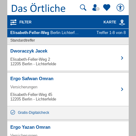
FILTER
KARTE
Elisabeth-Feller-Weg
Berlin Lichterfelde - Unternehmen und Personen
Treffer 1-8 von 8
Standardtreffer
Dworaczyk Jacek
Elisabeth-Feller-Weg 2
12205 Berlin - Lichterfelde
Ergo Safwan Omran
Versicherungen
Elisabeth-Feller-Weg 45
12205 Berlin - Lichterfelde
Gratis-Digitalcheck
Ergo Yazan Omran
Versicherungen