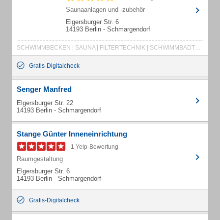
Saunaanlagen und -zubehör
Elgersburger Str. 6
14193 Berlin - Schmargendorf
SCHWIMMBECKEN | SAUNA | FILTERTECHNIK | SCHWIMMBADTECHNIK | WHIRLPOOL | DAMPFBAD | DOSIERTECHNIK | SCHWIMMBÄDER | SAUNADÜFTE | FOLIENAUSKLEIDUNG | SCHWIMMBADFILTER | BODENSAUGER | SCHWIMMHALLEN | PUMPEN | WELLNESS | SCHWIMMBADABDECKUNGEN | PVC-ROHR | EDELSTAHLBECKEN | HART-PVC-BECKEN | POLYESTERBECKEN | SAUNAZUBEHÖR | GEGENSTROMANLAGEN | SOPRA | POOLPFLEGE | CHLORPRODUKTE
Gratis-Digitalcheck
Senger Manfred
Elgersburger Str. 22
14193 Berlin - Schmargendorf
Stange Günter Inneneinrichtung
1 Yelp-Bewertung
Raumgestaltung
Elgersburger Str. 6
14193 Berlin - Schmargendorf
Gratis-Digitalcheck