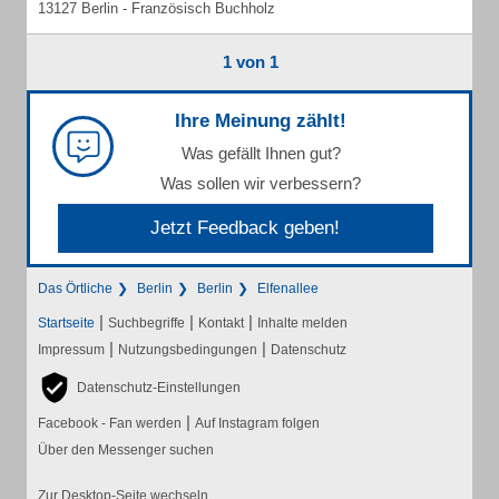
13127 Berlin - Französisch Buchholz
1 von 1
Ihre Meinung zählt!
Was gefällt Ihnen gut?
Was sollen wir verbessern?
Jetzt Feedback geben!
Das Örtliche
Berlin
Berlin
Elfenallee
|
|
|
Startseite
Suchbegriffe
Kontakt
Inhalte melden
|
|
Impressum
Nutzungsbedingungen
Datenschutz
Datenschutz-Einstellungen
|
Facebook - Fan werden
Auf Instagram folgen
Über den Messenger suchen
Zur Desktop-Seite wechseln