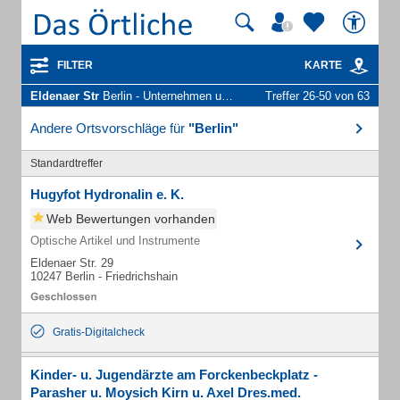
FILTER
KARTE
Eldenaer Str
Berlin - Unternehmen und Personen
Treffer 26-50 von 63
Andere Ortsvorschläge für
"Berlin"
Standardtreffer
Hugyfot Hydronalin e. K.
Web Bewertungen vorhanden
Optische Artikel und Instrumente
Eldenaer Str. 29
10247 Berlin - Friedrichshain
Gratis-Digitalcheck
Kinder- u. Jugendärzte am Forckenbeckplatz -
Parasher u. Moysich Kirn u. Axel Dres.med.