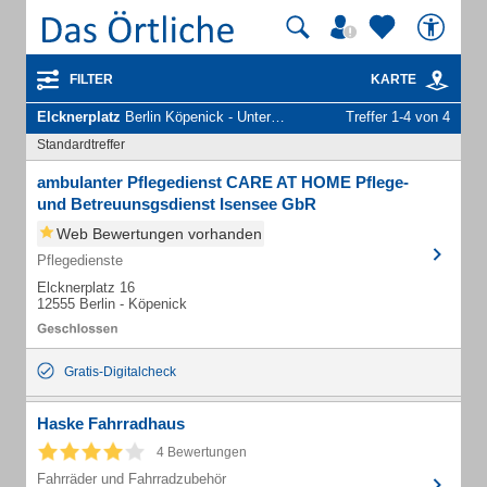
FILTER
KARTE
Elcknerplatz
Berlin Köpenick - Unternehmen und Personen
Treffer 1-4 von 4
Standardtreffer
ambulanter Pflegedienst CARE AT HOME Pflege-
und Betreuunsgsdienst Isensee GbR
Web Bewertungen vorhanden
Pflegedienste
Elcknerplatz 16
12555 Berlin - Köpenick
Gratis-Digitalcheck
Haske Fahrradhaus
4 Bewertungen
Fahrräder und Fahrradzubehör