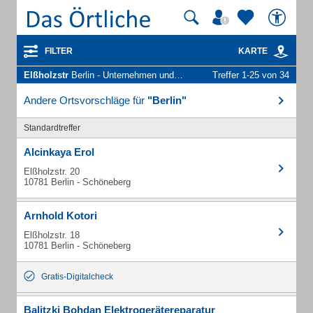
FILTER
KARTE
Elßholzstr
Berlin - Unternehmen und Personen
Treffer 1-25 von 34
Andere Ortsvorschläge für
"Berlin"
Standardtreffer
Alcinkaya Erol
Elßholzstr. 20
10781 Berlin - Schöneberg
Arnhold Kotori
Elßholzstr. 18
10781 Berlin - Schöneberg
Gratis-Digitalcheck
Balitzki Bohdan Elektrogerätereparatur