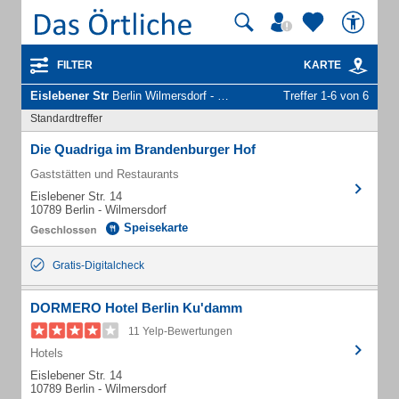
FILTER
KARTE
Eislebener Str
Berlin Wilmersdorf - Unternehmen und Personen
Treffer 1-6 von 6
Standardtreffer
Die Quadriga im Brandenburger Hof
Gaststätten und Restaurants
Eislebener Str. 14
10789 Berlin - Wilmersdorf
Speisekarte
Gratis-Digitalcheck
DORMERO Hotel Berlin Ku'damm
11 Yelp-Bewertungen
Hotels
Eislebener Str. 14
10789 Berlin - Wilmersdorf