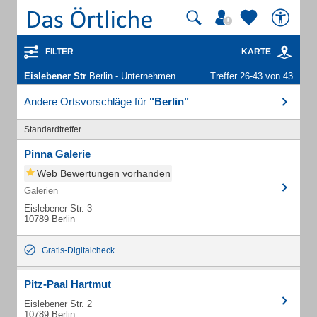
FILTER
KARTE
Eislebener Str
Berlin - Unternehmen und Personen
Treffer 26-43 von 43
Andere Ortsvorschläge für
"Berlin"
Standardtreffer
Pinna Galerie
Web Bewertungen vorhanden
Galerien
Eislebener Str. 3
10789 Berlin
Gratis-Digitalcheck
Pitz-Paal Hartmut
Eislebener Str. 2
10789 Berlin