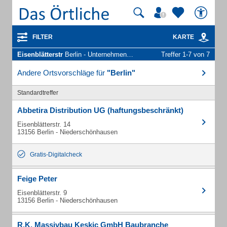
FILTER
KARTE
Eisenblätterstr
Berlin - Unternehmen und Personen
Treffer 1-7 von 7
Andere Ortsvorschläge für
"Berlin"
Standardtreffer
Abbetira Distribution UG (haftungsbeschränkt)
Eisenblätterstr. 14
13156 Berlin - Niederschönhausen
Gratis-Digitalcheck
Feige Peter
Eisenblätterstr. 9
13156 Berlin - Niederschönhausen
R.K. Massivbau Keskic GmbH Baubranche