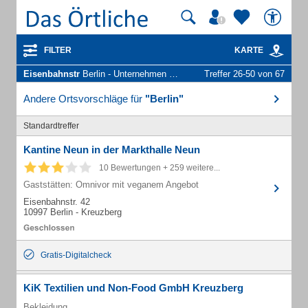
FILTER
KARTE
Eisenbahnstr
Berlin - Unternehmen und Personen
Treffer 26-50 von 67
Andere Ortsvorschläge für
"Berlin"
Standardtreffer
Kantine Neun in der Markthalle Neun
10 Bewertungen + 259 weitere...
Gaststätten: Omnivor mit veganem Angebot
Eisenbahnstr. 42
10997 Berlin - Kreuzberg
Gratis-Digitalcheck
KiK Textilien und Non-Food GmbH Kreuzberg
Bekleidung