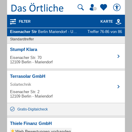
FILTER
KARTE
Eisenacher Str
Berlin Mariendorf - Unternehmen und Personen
Treffer 76-86 von 86
Standardtreffer
Stumpf Klara
Eisenacher Str. 70
12109 Berlin - Mariendorf
Terrasolar GmbH
Solartechnik
Eisenacher Str. 2
12109 Berlin - Mariendorf
Gratis-Digitalcheck
Thiele Finanz GmbH
Web Bewertungen vorhanden