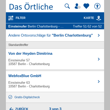
FILTER
KARTE
Einsteinufer
Berlin Charlottenburg - Unternehmen und Personen
Treffer 51-52 von 52
Andere Ortsvorschläge für
"Berlin Charlottenburg"
Standardtreffer
Von der Heyden Dimitrina
Einsteinufer 57
10587 Berlin - Charlottenburg
WebfoxBlue GmbH
Einsteinufer 63
10587 Berlin - Charlottenburg
Gratis-Digitalcheck
3 von 3
ZURÜCK