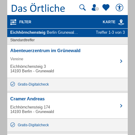
FILTER
KARTE
Eichhörnchensteig
Berlin Grunewald - Unternehmen und Personen
Treffer 1-3 von 3
Standardtreffer
Abenteuerzentrum im Grünewald
Vereine
Eichhörnchensteig 3
14193 Berlin - Grunewald
Gratis-Digitalcheck
Cramer Andreas
Eichhörnchensteig 174
14193 Berlin - Grunewald
Gratis-Digitalcheck