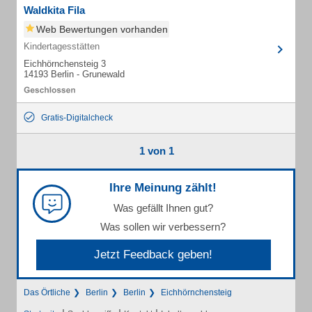
Waldkita Fila
Web Bewertungen vorhanden
Kindertagesstätten
Eichhörnchensteig 3
14193 Berlin - Grunewald
Gratis-Digitalcheck
1 von 1
Ihre Meinung zählt!
Was gefällt Ihnen gut?
Was sollen wir verbessern?
Jetzt Feedback geben!
Das Örtliche
Berlin
Berlin
Eichhörnchensteig