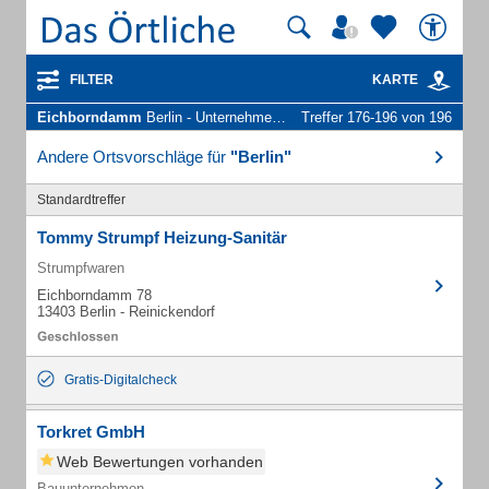
FILTER
KARTE
Eichborndamm
Berlin - Unternehmen und Personen
Treffer 176-196 von 196
Andere Ortsvorschläge für
"Berlin"
Standardtreffer
Tommy Strumpf Heizung-Sanitär
Strumpfwaren
Eichborndamm 78
13403 Berlin - Reinickendorf
Gratis-Digitalcheck
Torkret GmbH
Web Bewertungen vorhanden
Bauunternehmen