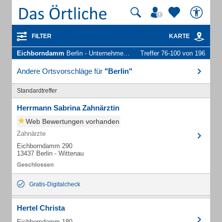
FILTER
KARTE
Eichborndamm
Berlin - Unternehmen und Personen
Treffer 76-100 von 196
Andere Ortsvorschläge für
"Berlin"
Standardtreffer
Herrmann Sabrina Zahnärztin
Web Bewertungen vorhanden
Zahnärzte
Eichborndamm 290
13437 Berlin - Wittenau
Gratis-Digitalcheck
Hertel Christa
Eichborndamm 180