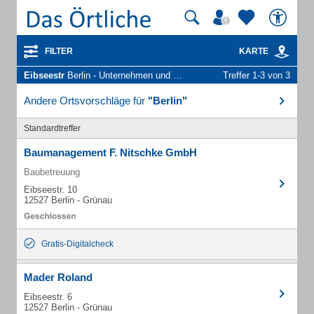
FILTER
KARTE
Eibseestr
Berlin - Unternehmen und Personen
Treffer 1-3 von 3
Andere Ortsvorschläge für
"Berlin"
Standardtreffer
Baumanagement F. Nitschke GmbH
Baubetreuung
Eibseestr. 10
12527 Berlin - Grünau
Gratis-Digitalcheck
Mader Roland
Eibseestr. 6
12527 Berlin - Grünau