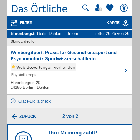
FILTER
KARTE
Ehrenbergstr
Berlin Dahlem - Unternehmen und Personen
Treffer 26-26 von 26
Standardtreffer
WimbergSport, Praxis für Gesundheitssport und
Psychomotorik Sportwissenschaftlerin
Web Bewertungen vorhanden
Physiotherapie
Ehrenbergstr. 20
14195 Berlin - Dahlem
Gratis-Digitalcheck
2 von 2
ZURÜCK
Ihre Meinung zählt!