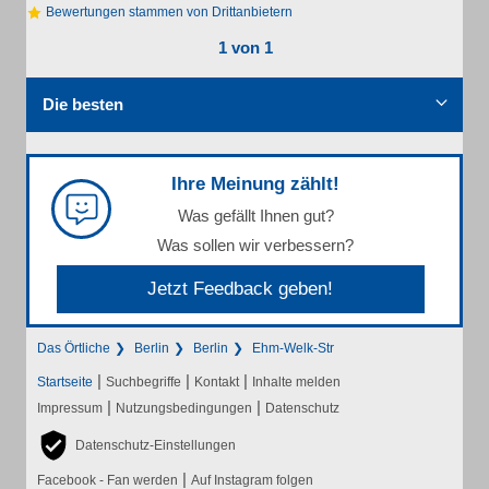
Bewertungen stammen von Drittanbietern
1 von 1
Die besten
Ihre Meinung zählt!
Was gefällt Ihnen gut?
Was sollen wir verbessern?
Jetzt Feedback geben!
Das Örtliche
Berlin
Berlin
Ehm-Welk-Str
|
|
|
Startseite
Suchbegriffe
Kontakt
Inhalte melden
|
|
Impressum
Nutzungsbedingungen
Datenschutz
Datenschutz-Einstellungen
|
Facebook - Fan werden
Auf Instagram folgen