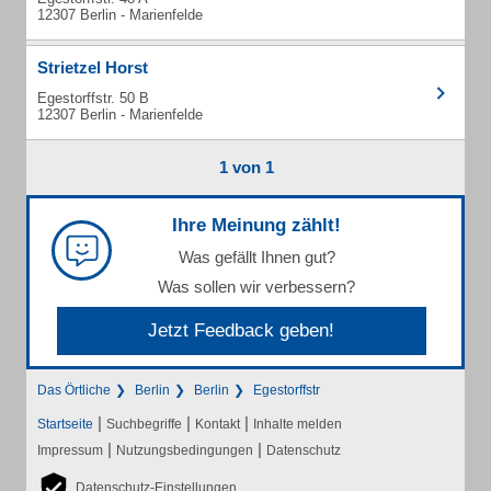
12307 Berlin - Marienfelde
Strietzel Horst
Egestorffstr. 50 B
12307 Berlin - Marienfelde
1 von 1
Ihre Meinung zählt!
Was gefällt Ihnen gut?
Was sollen wir verbessern?
Jetzt Feedback geben!
Das Örtliche
Berlin
Berlin
Egestorffstr
|
|
|
Startseite
Suchbegriffe
Kontakt
Inhalte melden
|
|
Impressum
Nutzungsbedingungen
Datenschutz
Datenschutz-Einstellungen