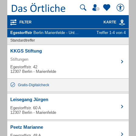
FILTER
KARTE
Egestorffstr
Berlin Marienfelde - Unternehmen und Personen
Treffer 1-4 von 4
Standardtreffer
KKGS Stiftung
Stiftungen
Egestorffstr. 42
12307 Berlin - Marienfelde
Gratis-Digitalcheck
Leisegang Jürgen
Egestorffstr. 60 A
12307 Berlin - Marienfelde
Peetz Marianne
Egestorffstr. 48 A