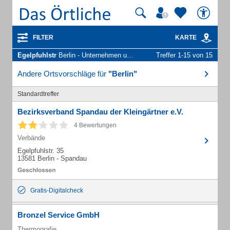
FILTER
KARTE
Egelpfuhlstr
Berlin - Unternehmen und Personen
Treffer 1-15 von 15
Andere Ortsvorschläge für
"Berlin"
Standardtreffer
Bezirksverband Spandau der Kleingärtner e.V.
4 Bewertungen
Verbände
Egelpfuhlstr. 35
13581 Berlin - Spandau
Gratis-Digitalcheck
Bronzel Service GmbH
Thermografie