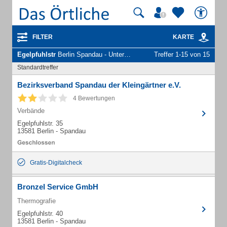
FILTER
KARTE
Egelpfuhlstr
Berlin Spandau - Unternehmen und Personen
Treffer 1-15 von 15
Standardtreffer
Bezirksverband Spandau der Kleingärtner e.V.
4 Bewertungen
Verbände
Egelpfuhlstr. 35
13581 Berlin - Spandau
Gratis-Digitalcheck
Bronzel Service GmbH
Thermografie
Egelpfuhlstr. 40
13581 Berlin - Spandau