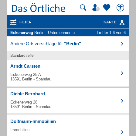
FILTER
KARTE
Eckenerweg
Berlin - Unternehmen und Personen
Treffer 1-6 von 6
Andere Ortsvorschläge für
"Berlin"
Standardtreffer
Arndt Carsten
Eckenerweg 25 A
13591 Berlin - Spandau
Diehle Bernhard
Eckenerweg 28
13591 Berlin - Spandau
Doßmann-Immobilien
Immobilien