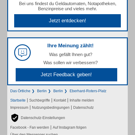
Bei uns findest du Geldautomaten, Notapotheken,
Benzinpreise und vieles mehr.
Jetzt entdecken!
Ihre Meinung zählt!
Was gefällt Ihnen gut?
Was sollen wir verbessern?
Jetzt Feedback geben!
Das Örtliche
Berlin
Berlin
Eberhard-Roters-Platz
|
|
|
Startseite
Suchbegriffe
Kontakt
Inhalte melden
|
|
Impressum
Nutzungsbedingungen
Datenschutz
Datenschutz-Einstellungen
|
Facebook - Fan werden
Auf Instagram folgen
Über den Messenger suchen