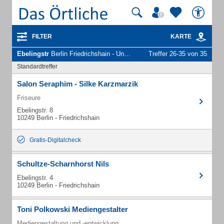
FILTER
KARTE
Ebelingstr
Berlin Friedrichshain - Unternehmen und Personen
Treffer 26-35 von 35
Standardtreffer
Salon Seraphim - Silke Karzmarzik
Friseure
Ebelingstr. 8
10249 Berlin - Friedrichshain
Gratis-Digitalcheck
Schultze-Scharnhorst Nils
Ebelingstr. 4
10249 Berlin - Friedrichshain
Toni Polkowski Mediengestalter
Mediengestaltung und -entwicklung