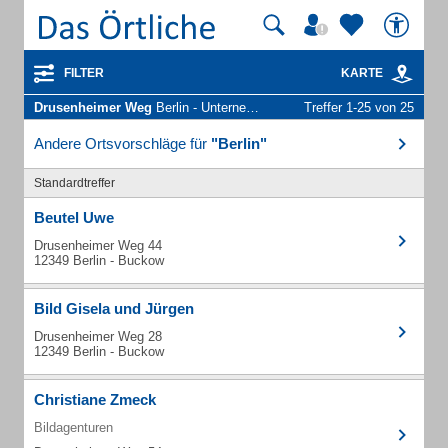
FILTER
KARTE
Drusenheimer Weg
Berlin - Unternehmen und Personen
Treffer 1-25 von 25
Andere Ortsvorschläge für
"Berlin"
Standardtreffer
Beutel Uwe
Drusenheimer Weg 44
12349 Berlin - Buckow
Bild Gisela und Jürgen
Drusenheimer Weg 28
12349 Berlin - Buckow
Christiane Zmeck
Bildagenturen