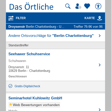
FILTER
KARTE
Droysenstr
Berlin Charlottenburg - Unternehmen und Personen
Treffer 76-96 von 96
Andere Ortsvorschläge für
"Berlin Charlottenburg"
Standardtreffer
Seehawer Schuhservice
Schuhwaren
Droysenstr. 11
10629 Berlin - Charlottenburg
Gratis-Digitalcheck
Seminarhotel Kuhlowitz GmbH
Web Bewertungen vorhanden
Hotels