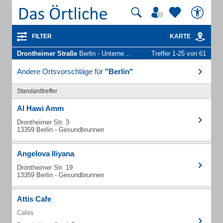
FILTER
KARTE
Drontheimer Straße
Berlin - Unternehmen und Personen
Treffer 1-25 von 61
Andere Ortsvorschläge für
"Berlin"
Standardtreffer
Al Hawi Amm
Drontheimer Str. 3
13359 Berlin - Gesundbrunnen
Angelova Iliyana
Drontheimer Str. 19
13359 Berlin - Gesundbrunnen
Attis Cafe
Cafés