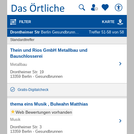
FILTER
KARTE
Drontheimer Str
Berlin Gesundbrunnen - Unternehmen und Personen
Treffer 51-58 von 58
Standardtreffer
Thein und Rios GmbH Metallbau und
Bauschlosserei
Metallbau
Drontheimer Str. 19
13359 Berlin - Gesundbrunnen
Gratis-Digitalcheck
thema eins Musik , Bulwahn Matthias
Web Bewertungen vorhanden
Musik
Drontheimer Str. 3
13359 Berlin - Gesundbrunnen