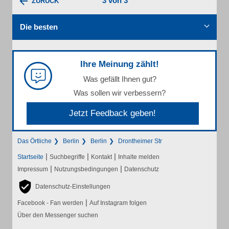
3 von 3
ZURÜCK
Die besten
Ihre Meinung zählt!
Was gefällt Ihnen gut?
Was sollen wir verbessern?
Jetzt Feedback geben!
Das Örtliche
Berlin
Berlin
Drontheimer Str
|
|
|
Startseite
Suchbegriffe
Kontakt
Inhalte melden
|
|
Impressum
Nutzungsbedingungen
Datenschutz
Datenschutz-Einstellungen
|
Facebook - Fan werden
Auf Instagram folgen
Über den Messenger suchen