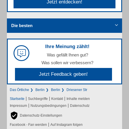
Jetzt entdecken!
Die besten
Ihre Meinung zählt!
Was gefällt Ihnen gut?
Was sollen wir verbessern?
Jetzt Feedback geben!
Das Örtliche
Berlin
Berlin
Driesener Str
|
|
|
Startseite
Suchbegriffe
Kontakt
Inhalte melden
|
|
Impressum
Nutzungsbedingungen
Datenschutz
Datenschutz-Einstellungen
|
Facebook - Fan werden
Auf Instagram folgen