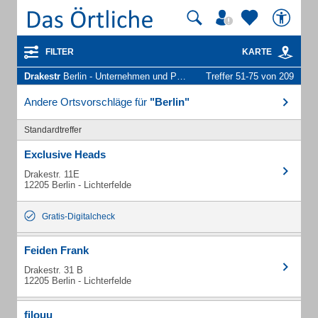
FILTER
KARTE
Drakestr
Berlin - Unternehmen und Personen
Treffer 51-75 von 209
Andere Ortsvorschläge für
"Berlin"
Standardtreffer
Exclusive Heads
Drakestr. 11E
12205 Berlin - Lichterfelde
Gratis-Digitalcheck
Feiden Frank
Drakestr. 31 B
12205 Berlin - Lichterfelde
filouu