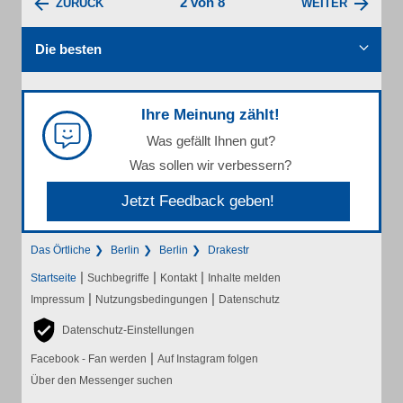
2 von 8
ZURÜCK
WEITER
Die besten
Ihre Meinung zählt!
Was gefällt Ihnen gut?
Was sollen wir verbessern?
Jetzt Feedback geben!
Das Örtliche
Berlin
Berlin
Drakestr
|
|
|
Startseite
Suchbegriffe
Kontakt
Inhalte melden
|
|
Impressum
Nutzungsbedingungen
Datenschutz
Datenschutz-Einstellungen
|
Facebook - Fan werden
Auf Instagram folgen
Über den Messenger suchen