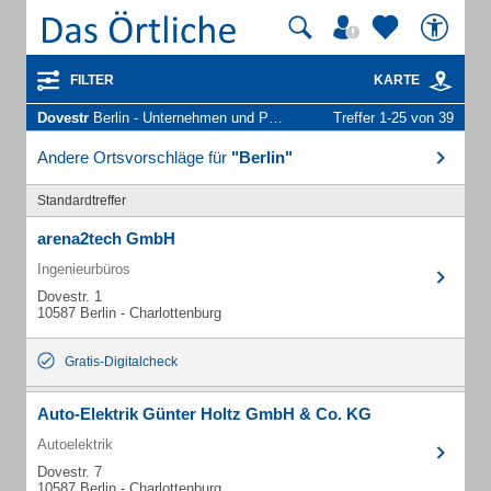
FILTER
KARTE
Dovestr
Berlin - Unternehmen und Personen
Treffer 1-25 von 39
Andere Ortsvorschläge für
"Berlin"
Standardtreffer
arena2tech GmbH
Ingenieurbüros
Dovestr. 1
10587 Berlin - Charlottenburg
Gratis-Digitalcheck
Auto-Elektrik Günter Holtz GmbH & Co. KG
Autoelektrik
Dovestr. 7
10587 Berlin - Charlottenburg