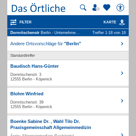
FILTER
KARTE
Dornröschenstr
Berlin - Unternehmen und Personen
Treffer 1-18 von 18
Andere Ortsvorschläge für
"Berlin"
Standardtreffer
Baudisch Hans-Günter
Dornröschenstr. 3
12555 Berlin - Köpenick
Blohm Winfried
Dornröschenstr. 39
12555 Berlin - Köpenick
Boenke Sabine Dr. , Wahl Tilo Dr.
Praxisgemeinschaft Allgemeinmedizin
Ärzte: Allgemeinmedizin (Fachärzte)