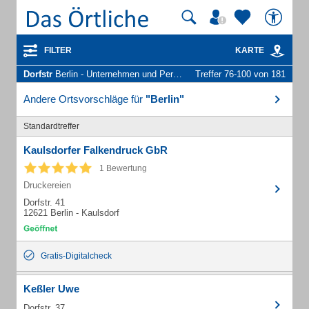
FILTER
KARTE
Dorfstr
Berlin - Unternehmen und Personen
Treffer 76-100 von 181
Andere Ortsvorschläge für
"Berlin"
Standardtreffer
Kaulsdorfer Falkendruck GbR
1 Bewertung
Druckereien
Dorfstr. 41
12621 Berlin - Kaulsdorf
Gratis-Digitalcheck
Keßler Uwe
Dorfstr. 37