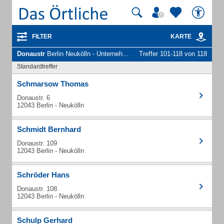
FILTER
KARTE
Donaustr
Berlin Neukölln - Unternehmen und Personen
Treffer 101-118 von 118
Standardtreffer
Schmarsow Thomas
Donaustr. 6
12043 Berlin - Neukölln
Schmidt Bernhard
Donaustr. 109
12043 Berlin - Neukölln
Schröder Hans
Donaustr. 108
12043 Berlin - Neukölln
Schulp Gerhard