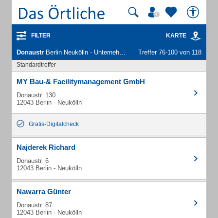
FILTER
KARTE
Donaustr
Berlin Neukölln - Unternehmen und Personen
Treffer 76-100 von 118
Standardtreffer
MY Bau-& Facilitymanagement GmbH
Donaustr. 130
12043 Berlin - Neukölln
Gratis-Digitalcheck
Najderek Richard
Donaustr. 6
12043 Berlin - Neukölln
Nawarra Günter
Donaustr. 87
12043 Berlin - Neukölln