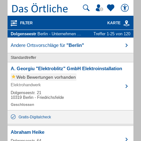
FILTER
KARTE
Dolgenseestr
Berlin - Unternehmen und Personen
Treffer 1-25 von 120
Andere Ortsvorschläge für
"Berlin"
Standardtreffer
A. Georgiu "Elektroblitz" GmbH Elektroinstallation
Web Bewertungen vorhanden
Elektrohandwerk
Dolgenseestr. 21
10319 Berlin - Friedrichsfelde
Gratis-Digitalcheck
Abraham Heike
Dolgenseestr. 64