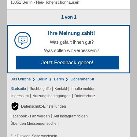
13051 Berlin - Neu-Hohenschönhausen
1 von 1
Ihre Meinung zählt!
Was gefällt Ihnen gut?
Was sollen wir verbessern?
Jetzt Feedback geben!
Das Örtliche
Berlin
Berlin
Doberaner Str
|
|
|
Startseite
Suchbegriffe
Kontakt
Inhalte melden
|
|
Impressum
Nutzungsbedingungen
Datenschutz
Datenschutz-Einstellungen
|
Facebook - Fan werden
Auf Instagram folgen
Über den Messenger suchen
Zur Desktop-Seite wechseln